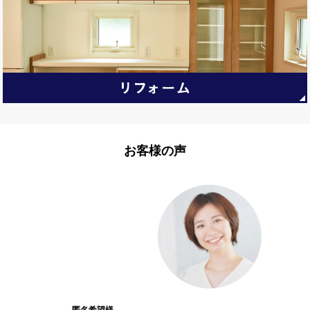
お客様の声
匿名希望様
匿名