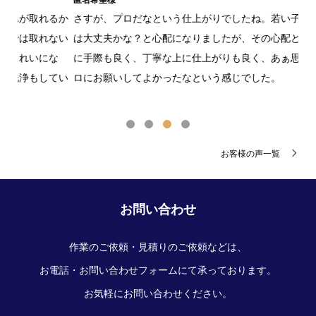
るか
さすが、プロだなという仕上がりでしたね。若い子が来た時に
年
ない
は大丈夫かな？と心配になりましたが、その心配とはうらはら
し
な
に手際も良く、丁寧な上に仕上がりも良く、あぁ思い切ってプ
た
てい
ロにお願いしてよかったなという感じでした。
な
かっ
お客様の声一覧
お問い合わせ
作業のご依頼・見積りのご依頼などは、
お電話・お問い合わせフォームにて承っております。
お気軽にお問い合わせください。